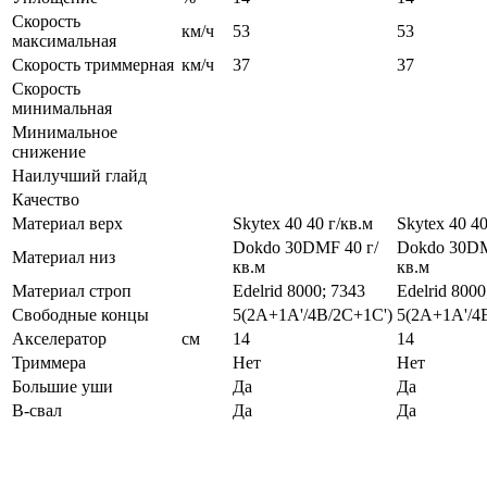
Скорость
км/ч
53
53
максимальная
Скорость триммерная
км/ч
37
37
Скорость
минимальная
Минимальное
снижение
Наилучший глайд
Качество
Материал верх
Skytex 40 40 г/кв.м
Skytex 40 40
Dokdo 30DMF 40 г/
Dokdo 30DM
Материал низ
кв.м
кв.м
Материал строп
Edelrid 8000; 7343
Edelrid 8000
Свободные концы
5(2A+1A'/4B/2C+1C')
5(2A+1A'/4
Акселератор
см
14
14
Триммера
Нет
Нет
Большие уши
Да
Да
B-свал
Да
Да