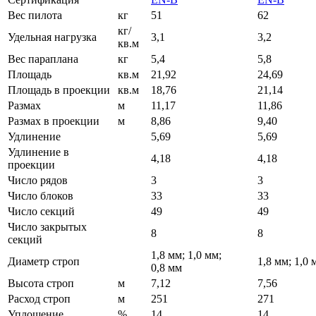
Вес пилота
кг
51
62
кг/
Удельная нагрузка
3,1
3,2
кв.м
Вес параплана
кг
5,4
5,8
Площадь
кв.м
21,92
24,69
Площадь в проекции
кв.м
18,76
21,14
Размах
м
11,17
11,86
Размах в проекции
м
8,86
9,40
Удлинение
5,69
5,69
Удлинение в
4,18
4,18
проекции
Число рядов
3
3
Число блоков
33
33
Число секций
49
49
Число закрытых
8
8
секций
1,8 мм; 1,0 мм;
Диаметр строп
1,8 мм; 1,0 
0,8 мм
Высота строп
м
7,12
7,56
Расход строп
м
251
271
Уплощение
%
14
14