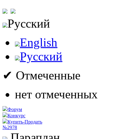
Русский
English
Русский
✔ Отмеченные
нет отмеченных
Форум
Конкурс
Купить-Продать
№2978
Параплан