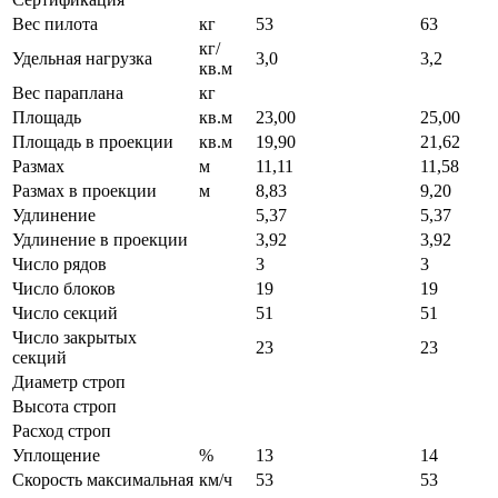
Вес пилота
кг
53
63
кг/
Удельная нагрузка
3,0
3,2
кв.м
Вес параплана
кг
Площадь
кв.м
23,00
25,00
Площадь в проекции
кв.м
19,90
21,62
Размах
м
11,11
11,58
Размах в проекции
м
8,83
9,20
Удлинение
5,37
5,37
Удлинение в проекции
3,92
3,92
Число рядов
3
3
Число блоков
19
19
Число секций
51
51
Число закрытых
23
23
секций
Диаметр строп
Высота строп
Расход строп
Уплощение
%
13
14
Скорость максимальная
км/ч
53
53