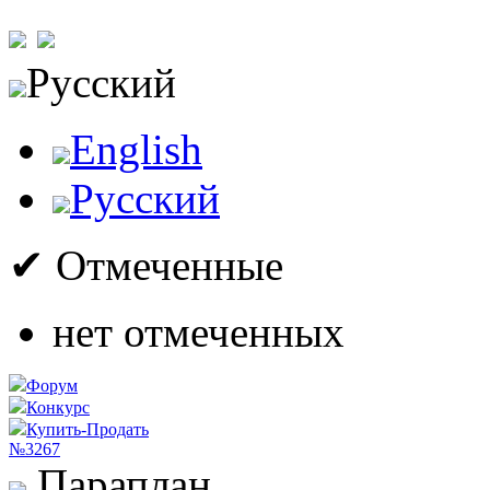
Русский
English
Русский
✔ Отмеченные
нет отмеченных
Форум
Конкурс
Купить-Продать
№3267
Параплан