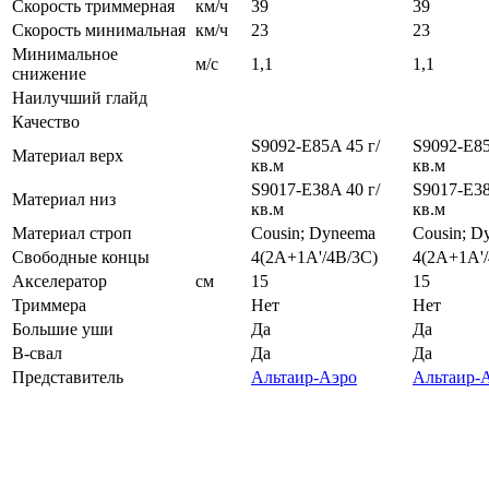
Скорость триммерная
км/ч
39
39
Скорость минимальная
км/ч
23
23
Минимальное
м/с
1,1
1,1
снижение
Наилучший глайд
Качество
S9092-E85A 45 г/
S9092-E85
Материал верх
кв.м
кв.м
S9017-E38A 40 г/
S9017-E38
Материал низ
кв.м
кв.м
Материал строп
Cousin; Dyneema
Cousin; D
Свободные концы
4(2A+1A'/4B/3C)
4(2A+1A'/
Акселератор
см
15
15
Триммера
Нет
Нет
Большие уши
Да
Да
B-свал
Да
Да
Представитель
Альтаир-Аэро
Альтаир-