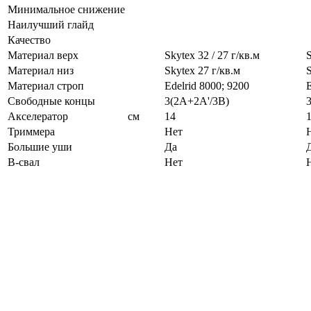
Минимальное снижение
Наилучший глайд
Качество
Материал верх
Skytex 32 / 27 г/кв.м
S
Материал низ
Skytex 27 г/кв.м
S
Материал строп
Edelrid 8000; 9200
E
Свободные концы
3(2A+2A'/3B)
Акселератор
см
14
Триммера
Нет
Большие уши
Да
B-свал
Нет