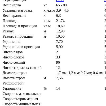
Вес пилота
кг
65 - 80
7
Удельная нагрузка
кг/кв.м
3,9 - 4,6
4
Вес параплана
кг
6,3
6
Площадь
кв.м
21,74
Площадь в проекции
кв.м
18,60
Размах
м
12,90
Размах в проекции
м
10,50
Удлинение
7,70
7
Удлинение в проекции
5,90
5
Число рядов
2
Число блоков
33
Число секций
96
Число закрытых секций
12
Диаметр строп
1,7 мм; 1,2 мм; 0,7 мм; 0,4 мм
1
Высота строп
м
7,56
7
Расход строп
Уплощение
%
14
Скорость максимальная
Скорость триммерная
Скорость минимальная