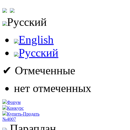
Русский
English
Русский
✔ Отмеченные
нет отмеченных
Форум
Конкурс
Купить-Продать
№4007
Параплан