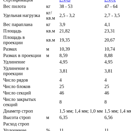
Вес пилота
кг
38 - 53
47 - 64
кг/
Удельная нагрузка
2,5 - 3,2
2,7 - 3,5
кв.м
Вес параплана
кг
3,9
4,1
Площадь
кв.м
21,82
23,31
Площадь в
кв.м
19,35
20,67
проекции
Размах
м
10,39
10,74
Размах в проекции
м
8,59
8,88
Удлинение
4,95
4,95
Удлинение в
3,81
3,81
проекции
Число рядов
4
4
Число блоков
25
25
Число секций
46
46
Число закрытых
8
8
секций
Диаметр строп
1,5 мм; 1,4 мм; 1,0 мм
1,5 мм; 1,4 м
Высота строп
м
6,35
6,56
Расход строп
Уплощение
%
11
11