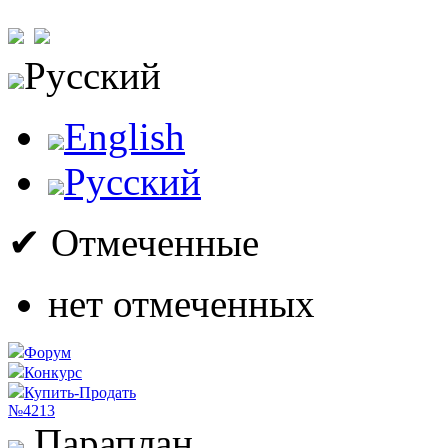
Русский
English
Русский
✔ Отмеченные
нет отмеченных
Форум
Конкурс
Купить-Продать
№4213
Параплан