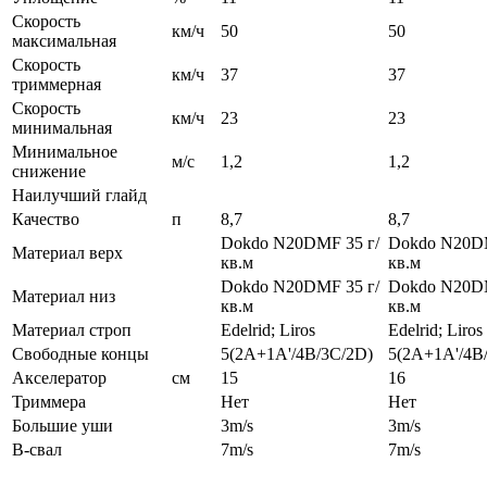
Скорость
км/ч
50
50
максимальная
Скорость
км/ч
37
37
триммерная
Скорость
км/ч
23
23
минимальная
Минимальное
м/с
1,2
1,2
снижение
Наилучший глайд
Качество
п
8,7
8,7
Dokdo N20DMF 35 г/
Dokdo N20DM
Материал верх
кв.м
кв.м
Dokdo N20DMF 35 г/
Dokdo N20DM
Материал низ
кв.м
кв.м
Материал строп
Edelrid; Liros
Edelrid; Liros
Свободные концы
5(2A+1A'/4B/3C/2D)
5(2A+1A'/4B
Акселератор
см
15
16
Триммера
Нет
Нет
Большие уши
3m/s
3m/s
B-свал
7m/s
7m/s