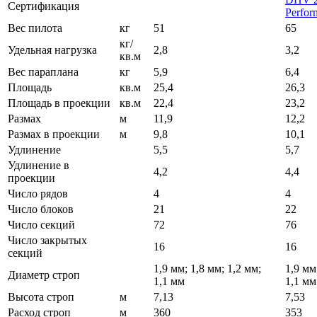
Сертификация
Perfor
Вес пилота
кг
51
65
кг/
Удельная нагрузка
2,8
3,2
кв.м
Вес параплана
кг
5,9
6,4
Площадь
кв.м
25,4
26,3
Площадь в проекции
кв.м
22,4
23,2
Размах
м
11,9
12,2
Размах в проекции
м
9,8
10,1
Удлинение
5,5
5,7
Удлинение в
4,2
4,4
проекции
Число рядов
4
4
Число блоков
21
22
Число секций
72
76
Число закрытых
16
16
секций
1,9 мм; 1,8 мм; 1,2 мм;
1,9 мм
Диаметр строп
1,1 мм
1,1 мм
Высота строп
м
7,13
7,53
Расход строп
м
360
353