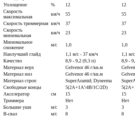
Уплощение
%
12
12
Скорость
км/ч
55
55
максимальная
Скорость триммерная
км/ч
37
37
Скорость
км/ч
23
23
минимальная
Минимальное
м/с
1,0
1,0
снижение
Наилучший глайд
1,1 м/с - 37 км/ч
1,1 м/с
Качество
8,9 - 9,2 (9,3 п)
8,9 - 9
Материал верх
Gelvenor 46 г/кв.м
Gelven
Материал низ
Gelvenor 46 г/кв.м
Gelven
Материал строп
SuperAramid; Dyneema
Super
Свободные концы
5(2A+1A'/4B/1C/2D)
5(2A+
Акселератор
см
15
15
Триммера
Нет
Нет
Большие уши
м/с
3
3
B-свал
м/с
8
8