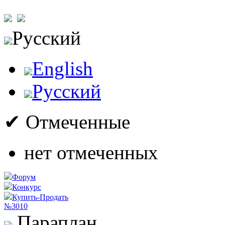
Русский
English
Русский
✔ Отмеченные
нет отмеченных
Форум
Конкурс
Купить-Продать
№3010
Параплан