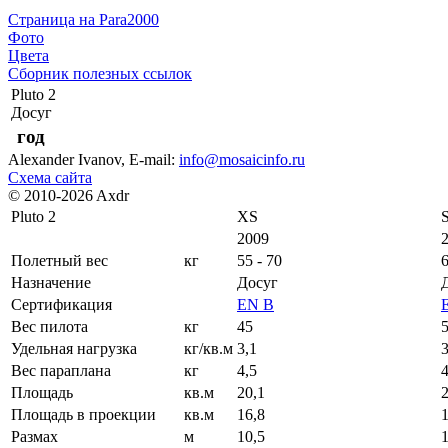
Страница на Para2000
Фото
Цвета
Сборник полезных ссылок
Pluto 2
Досуг
год
Alexander Ivanov
, E-mail:
info@mosaicinfo.ru
Схема сайта
© 2010-2026 Axdr
Pluto 2
XS
2009
Полетный вес
кг
55 - 70
6
Назначение
Досуг
Сертификация
EN B
Вес пилота
кг
45
Удельная нагрузка
кг/кв.м
3,1
3
Вес параплана
кг
4,5
4
Площадь
кв.м
20,1
2
Площадь в проекции
кв.м
16,8
1
Размах
м
10,5
1