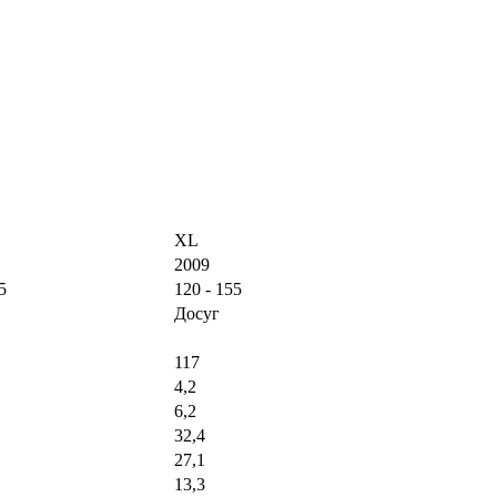
XL
2009
5
120 - 155
Досуг
117
4,2
6,2
32,4
27,1
13,3