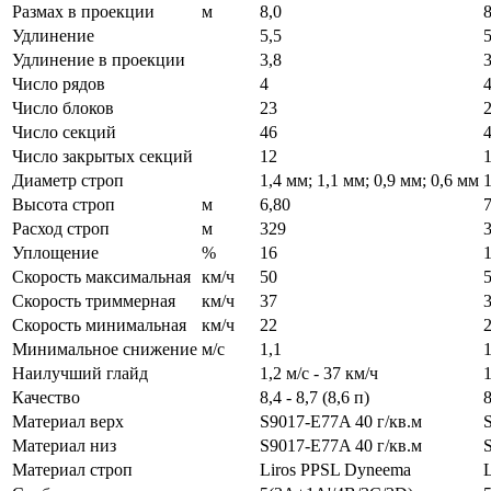
Размах в проекции
м
8,0
8
Удлинение
5,5
5
Удлинение в проекции
3,8
3
Число рядов
4
Число блоков
23
Число секций
46
Число закрытых секций
12
Диаметр строп
1,4 мм; 1,1 мм; 0,9 мм; 0,6 мм
1
Высота строп
м
6,80
7
Расход строп
м
329
Уплощение
%
16
Скорость максимальная
км/ч
50
Скорость триммерная
км/ч
37
Скорость минимальная
км/ч
22
Минимальное снижение
м/с
1,1
1
Наилучший глайд
1,2 м/с - 37 км/ч
1
Качество
8,4 - 8,7 (8,6 п)
8
Материал верх
S9017-E77A 40 г/кв.м
Материал низ
S9017-E77A 40 г/кв.м
Материал строп
Liros PPSL Dyneema