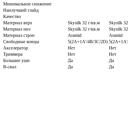
Минимальное снижение
Наилучший глайд
Качество
Материал верх
Skysilk 32 г/кв.м
Skysilk 32
Материал низ
Skysilk 32 г/кв.м
Skysilk 32
Материал строп
Aramid
Aramid
Свободные концы
5(2A+1A'/4B/3C/2D)
5(2A+1A'
Акселератор
Нет
Нет
Триммера
Нет
Нет
Большие уши
Да
Да
B-свал
Да
Да