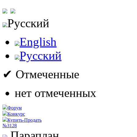
Русский
English
Русский
✔ Отмеченные
нет отмеченных
Форум
Конкурс
Купить-Продать
№3128
Параплан