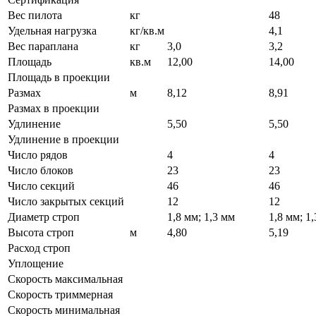
Вес пилота
кг
48
Удельная нагрузка
кг/кв.м
4,1
Вес параплана
кг
3,0
3,2
Площадь
кв.м
12,00
14,00
Площадь в проекции
Размах
м
8,12
8,91
Размах в проекции
Удлинение
5,50
5,50
Удлинение в проекции
Число рядов
4
4
Число блоков
23
23
Число секций
46
46
Число закрытых секций
12
12
Диаметр строп
1,8 мм; 1,3 мм
1,8 мм; 1
Высота строп
м
4,80
5,19
Расход строп
Уплощение
Скорость максимальная
Скорость триммерная
Скорость минимальная