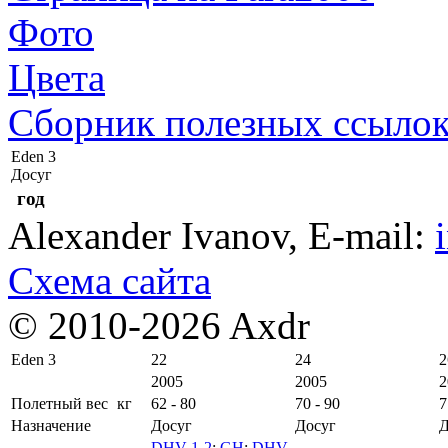
Фото
Цвета
Сборник полезных ссыло
Eden 3
Досуг
год
Alexander Ivanov
, E-mail:
Схема сайта
© 2010-2026 Axdr
Eden 3
22
24
2
2005
2005
2
Полетный вес
кг
62 - 80
70 - 90
7
Назначение
Досуг
Досуг
Д
DHV 1-2
;
GH
;
DHV