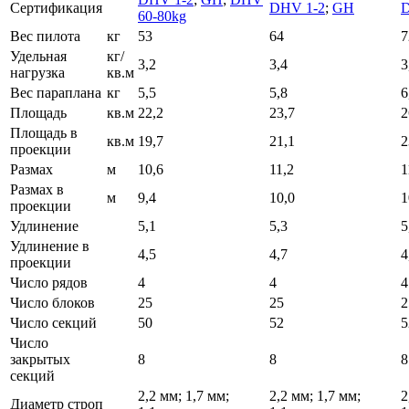
Сертификация
DHV 1-2
;
GH
D
60-80kg
Вес пилота
кг
53
64
7
Удельная
кг/
3,2
3,4
3
нагрузка
кв.м
Вес параплана
кг
5,5
5,8
6
Площадь
кв.м
22,2
23,7
2
Площадь в
кв.м
19,7
21,1
2
проекции
Размах
м
10,6
11,2
1
Размах в
м
9,4
10,0
1
проекции
Удлинение
5,1
5,3
5
Удлинение в
4,5
4,7
4
проекции
Число рядов
4
4
4
Число блоков
25
25
2
Число секций
50
52
5
Число
закрытых
8
8
8
секций
2,2 мм; 1,7 мм;
2,2 мм; 1,7 мм;
2
Диаметр строп