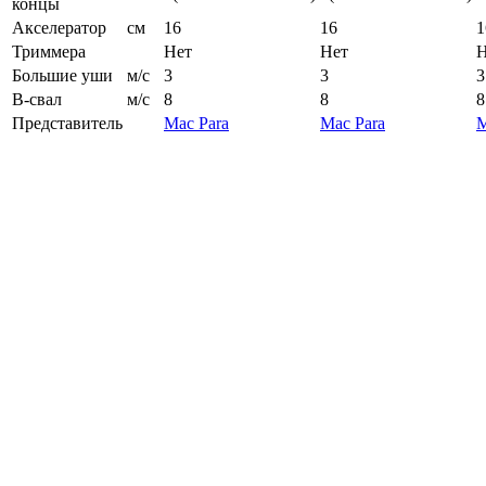
концы
Акселератор
см
16
16
1
Триммера
Нет
Нет
Н
Большие уши
м/с
3
3
3
B-свал
м/с
8
8
8
Представитель
Mac Para
Mac Para
M