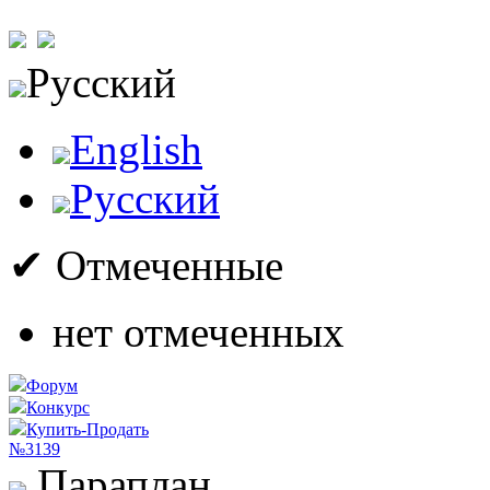
Русский
English
Русский
✔ Отмеченные
нет отмеченных
Форум
Конкурс
Купить-Продать
№3139
Параплан