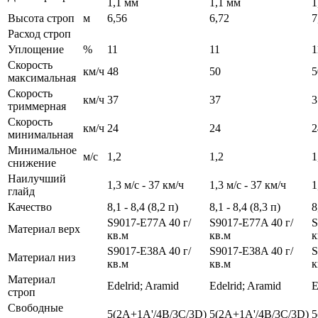
1,1 мм
1,1 мм
1
Высота строп
м
6,56
6,72
7
Расход строп
Уплощение
%
11
11
1
Скорость
км/ч
48
50
5
максимальная
Скорость
км/ч
37
37
3
триммерная
Скорость
км/ч
24
24
2
минимальная
Минимальное
м/с
1,2
1,2
1
снижение
Наилучший
1,3 м/с - 37 км/ч
1,3 м/с - 37 км/ч
1
глайд
Качество
8,1 - 8,4 (8,2 п)
8,1 - 8,4 (8,3 п)
8
S9017-E77A 40 г/
S9017-E77A 40 г/
S
Материал верх
кв.м
кв.м
к
S9017-E38A 40 г/
S9017-E38A 40 г/
S
Материал низ
кв.м
кв.м
к
Материал
Edelrid; Aramid
Edelrid; Aramid
E
строп
Свободные
5(2A+1A'/4B/3C/3D)
5(2A+1A'/4B/3C/3D)
5