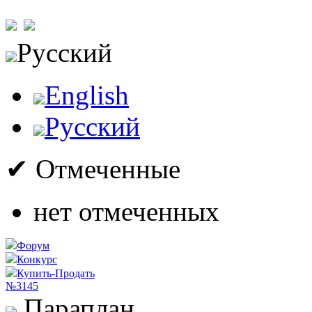
Русский
English
Русский
✔ Отмеченные
нет отмеченных
Форум
Конкурс
Купить-Продать
№3145
Параплан