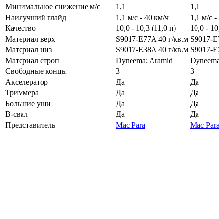
Минимальное снижение
м/с
1,1
1,1
Наилучший глайд
1,1 м/с - 40 км/ч
1,1 м/с -
Качество
10,0 - 10,3 (11,0 п)
10,0 - 10
Материал верх
S9017-E77A 40 г/кв.м
S9017-E
Материал низ
S9017-E38A 40 г/кв.м
S9017-E
Материал строп
Dyneema; Aramid
Dyneema
Свободные концы
3
3
Акселератор
Да
Да
Триммера
Да
Да
Большие уши
Да
Да
B-свал
Да
Да
Представитель
Mac Para
Mac Par