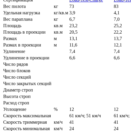
Вес пилота
кг
73
83
Удельная нагрузка
кг/кв.м
3,9
4,1
Вес параплана
кг
6,7
7,0
Площадь
кв.м
23,2
25,2
Площадь в проекции
кв.м
20,5
22,2
Размах
м
13,1
13,7
Размах в проекции
м
11,6
12,1
Удлинение
7,4
7,4
Удлинение в проекции
6,6
6,6
Число рядов
Число блоков
Число секций
Число закрытых секций
Диаметр строп
Высота строп
Расход строп
Уплощение
%
12
12
Скорость максимальная
61 км/ч; 51 км/ч
61 км/ч;
Скорость триммерная
км/ч
41
41
Скорость минимальная
км/ч
24
24