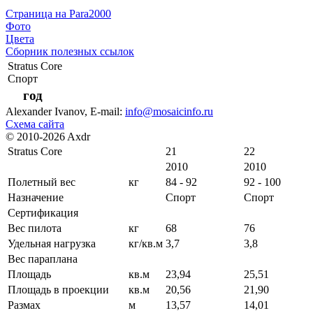
Страница на Para2000
Фото
Цвета
Сборник полезных ссылок
Stratus Core
Спорт
год
Alexander Ivanov
, E-mail:
info@mosaicinfo.ru
Схема сайта
© 2010-2026 Axdr
Stratus Core
21
22
2010
2010
Полетный вес
кг
84 - 92
92 - 100
Назначение
Спорт
Спорт
Сертификация
Вес пилота
кг
68
76
Удельная нагрузка
кг/кв.м
3,7
3,8
Вес параплана
Площадь
кв.м
23,94
25,51
Площадь в проекции
кв.м
20,56
21,90
Размах
м
13,57
14,01