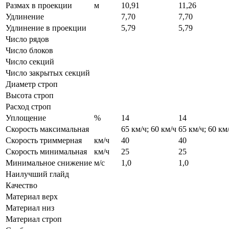
Размах в проекции
м
10,91
11,26
Удлинение
7,70
7,70
Удлинение в проекции
5,79
5,79
Число рядов
Число блоков
Число секций
Число закрытых секций
Диаметр строп
Высота строп
Расход строп
Уплощение
%
14
14
Скорость максимальная
65 км/ч; 60 км/ч
65 км/ч; 60 км
Скорость триммерная
км/ч
40
40
Скорость минимальная
км/ч
25
25
Минимальное снижение
м/с
1,0
1,0
Наилучший глайд
Качество
Материал верх
Материал низ
Материал строп