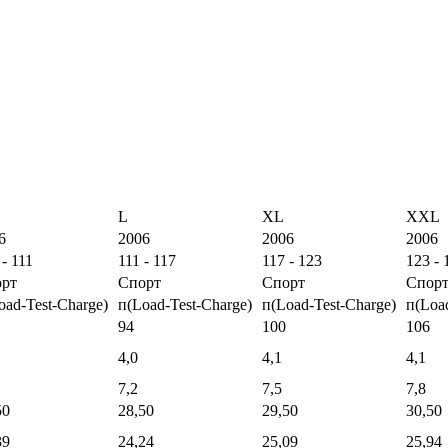
L
XL
XXL
6
2006
2006
2006
 - 111
111 - 117
117 - 123
123 - 
рт
Спорт
Спорт
Спор
oad-Test-Charge)
п(Load-Test-Charge)
п(Load-Test-Charge)
п(Loa
94
100
106
4,0
4,1
4,1
7,2
7,5
7,8
50
28,50
29,50
30,50
39
24,24
25,09
25,94