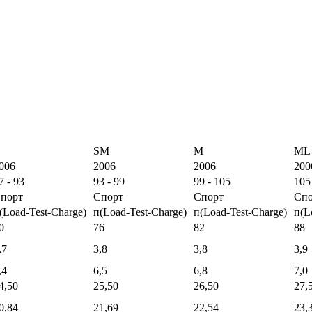
SM
M
ML
006
2006
2006
200
7 - 93
93 - 99
99 - 105
105
порт
Спорт
Спорт
Спо
(Load-Test-Charge)
п(Load-Test-Charge)
п(Load-Test-Charge)
п(L
0
76
82
88
,7
3,8
3,8
3,9
,4
6,5
6,8
7,0
4,50
25,50
26,50
27,
0,84
21,69
22,54
23,