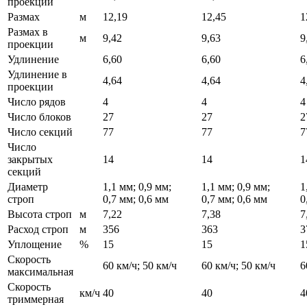
проекции
Размах
м
12,19
12,45
1
Размах в
м
9,42
9,63
9
проекции
Удлинение
6,60
6,60
6
Удлинение в
4,64
4,64
4
проекции
Число рядов
4
4
4
Число блоков
27
27
2
Число секций
77
77
7
Число
закрытых
14
14
1
секций
Диаметр
1,1 мм; 0,9 мм;
1,1 мм; 0,9 мм;
1
строп
0,7 мм; 0,6 мм
0,7 мм; 0,6 мм
0
Высота строп
м
7,22
7,38
7
Расход строп
м
356
363
3
Уплощение
%
15
15
1
Скорость
60 км/ч; 50 км/ч
60 км/ч; 50 км/ч
6
максимальная
Скорость
км/ч
40
40
4
триммерная