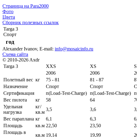
Страница на Para2000
Фото
Цвета
Сборник полезных ссылок
Targa 3
Спорт
год
Alexander Ivanov
, E-mail:
info@mosaicinfo.ru
Схема сайта
© 2010-2026 Axdr
Targa 3
XXS
XS
S
2006
2006
2
Полетный вес
кг
75 - 81
81 - 87
8
Назначение
Спорт
Спорт
С
Сертификация
п(Load-Test-Charge)
п(Load-Test-Charge)
п
Вес пилота
кг
58
64
7
Удельная
кг/
3,5
3,6
3
нагрузка
кв.м
Вес параплана
кг
6,1
6,3
6
Площадь
кв.м
22,50
23,50
2
Площадь в
кв.м
19,14
19,99
2