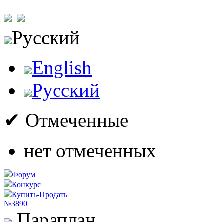
Русский
English
Русский
✔ Отмеченные
нет отмеченных
Форум
Конкурс
Купить-Продать
№3890
Параплан