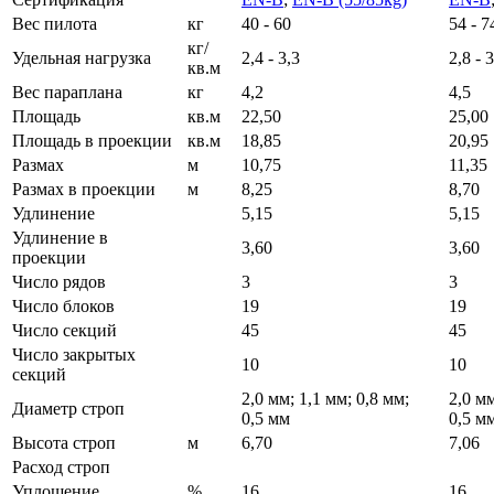
Вес пилота
кг
40 - 60
54 - 7
кг/
Удельная нагрузка
2,4 - 3,3
2,8 - 
кв.м
Вес параплана
кг
4,2
4,5
Площадь
кв.м
22,50
25,00
Площадь в проекции
кв.м
18,85
20,95
Размах
м
10,75
11,35
Размах в проекции
м
8,25
8,70
Удлинение
5,15
5,15
Удлинение в
3,60
3,60
проекции
Число рядов
3
3
Число блоков
19
19
Число секций
45
45
Число закрытых
10
10
секций
2,0 мм; 1,1 мм; 0,8 мм;
2,0 мм
Диаметр строп
0,5 мм
0,5 м
Высота строп
м
6,70
7,06
Расход строп
Уплощение
%
16
16