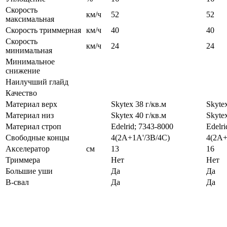
Скорость
км/ч
52
52
максимальная
Скорость триммерная
км/ч
40
40
Скорость
км/ч
24
24
минимальная
Минимальное
снижение
Наилучший глайд
Качество
Материал верх
Skytex 38 г/кв.м
Skytex
Материал низ
Skytex 40 г/кв.м
Skytex
Материал строп
Edelrid; 7343-8000
Edelri
Свободные концы
4(2A+1A'/3B/4C)
4(2A+
Акселератор
см
13
16
Триммера
Нет
Нет
Большие уши
Да
Да
B-свал
Да
Да