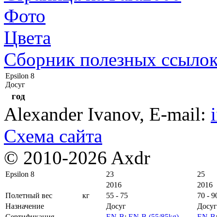
Фото
Цвета
Сборник полезных ссыло
Epsilon 8
Досуг
год
Alexander Ivanov
, E-mail:
Схема сайта
© 2010-2026 Axdr
Epsilon 8
23
25
2016
2016
Полетный вес
кг
55 - 75
70 - 9
Назначение
Досуг
Досуг
Сертификация
EN-B
;
EN-B (55/85kg)
EN-B