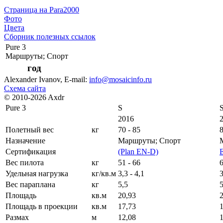
Страница на Para2000
Фото
Цвета
Сборник полезных ссылок
Pure 3
Маршруты; Спорт
год
Alexander Ivanov
, E-mail:
info@mosaicinfo.ru
Схема сайта
© 2010-2026 Axdr
Pure 3
S
2016
Полетный вес
кг
70 - 85
8
Назначение
Маршруты; Спорт
Сертификация
(Plan EN-D)
Вес пилота
кг
51 - 66
6
Удельная нагрузка
кг/кв.м
3,3 - 4,1
3
Вес параплана
кг
5,5
5
Площадь
кв.м
20,93
Площадь в проекции
кв.м
17,73
Размах
м
12,08