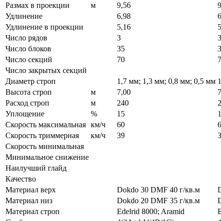
Размах в проекции
м
9,56
9
Удлинение
6,98
6
Удлинение в проекции
5,16
5
Число рядов
3
Число блоков
35
Число секций
70
Число закрытых секций
Диаметр строп
1,7 мм; 1,3 мм; 0,8 мм; 0,5 мм
1
Высота строп
м
7,00
7
Расход строп
м
240
Уплощение
%
15
Скорость максимальная
км/ч
60
Скорость триммерная
км/ч
39
Скорость минимальная
Минимальное снижение
Наилучший глайд
Качество
Материал верх
Dokdo 30 DMF 40 г/кв.м
Материал низ
Dokdo 20 DMF 35 г/кв.м
Материал строп
Edelrid 8000; Aramid
E