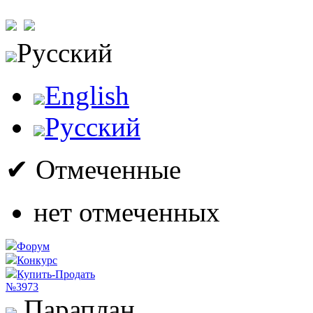
Русский
English
Русский
✔ Отмеченные
нет отмеченных
Форум
Конкурс
Купить-Продать
№3973
Параплан