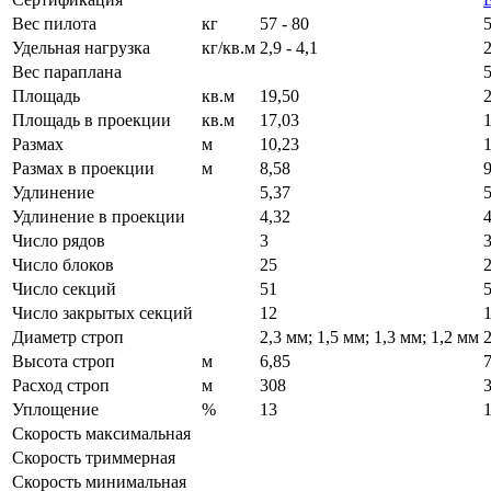
Вес пилота
кг
57 - 80
5
Удельная нагрузка
кг/кв.м
2,9 - 4,1
2
Вес параплана
5
Площадь
кв.м
19,50
Площадь в проекции
кв.м
17,03
Размах
м
10,23
Размах в проекции
м
8,58
9
Удлинение
5,37
5
Удлинение в проекции
4,32
4
Число рядов
3
Число блоков
25
Число секций
51
Число закрытых секций
12
Диаметр строп
2,3 мм; 1,5 мм; 1,3 мм; 1,2 мм
2
Высота строп
м
6,85
7
Расход строп
м
308
Уплощение
%
13
Скорость максимальная
Скорость триммерная
Скорость минимальная