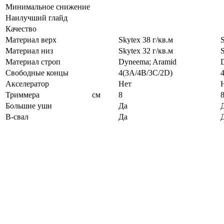
Минимальное снижение
Наилучший глайд
Качество
Материал верх
Skytex 38 г/кв.м
S
Материал низ
Skytex 32 г/кв.м
S
Материал строп
Dyneema; Aramid
Свободные концы
4(3A/4B/3C/2D)
Акселератор
Нет
Триммера
см
8
Большие уши
Да
B-свал
Да