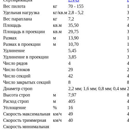
Вес пилота
кг
70 - 155
1
Удельная нагрузка
кг/кв.м
2,8 - 5,2
3
Вес параплана
кг
7,2
7
Площадь
кв.м
35,50
Площадь в проекции
кв.м
29,75
Размах
м
13,90
Размах в проекции
м
10,70
1
Удлинение
5,45
5
Удлинение в проекции
3,85
3
Число рядов
4
Число блоков
29
Число секций
42
Число закрытых секций
8
Диаметр строп
2,2 мм; 1,6 мм; 0,8 мм; 0,4 мм
2
Высота строп
м
7,97
8
Расход строп
м
405
Уплощение
%
16
Скорость максимальная
км/ч
49
Скорость триммерная
км/ч
40
Скорость минимальная