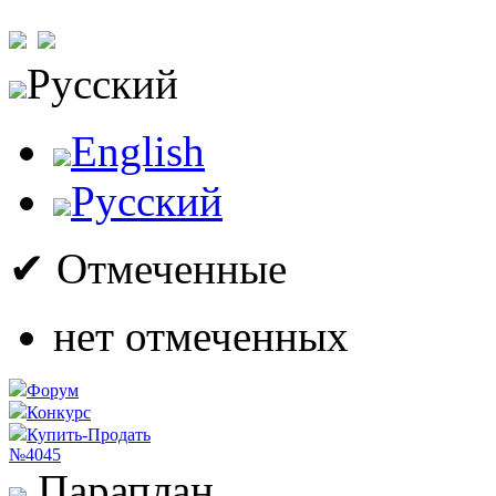
Русский
English
Русский
✔ Отмеченные
нет отмеченных
Форум
Конкурс
Купить-Продать
№4045
Параплан