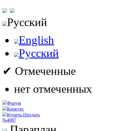
Русский
English
Русский
✔ Отмеченные
нет отмеченных
Форум
Конкурс
Купить-Продать
№4087
Параплан