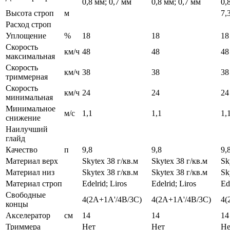
0,8 мм; 0,7 мм
0,8 мм; 0,7 мм
0,
Высота строп
м
7,
Расход строп
Уплощение
%
18
18
18
Скорость
км/ч
48
48
48
максимальная
Скорость
км/ч
38
38
38
триммерная
Скорость
км/ч
24
24
24
минимальная
Минимальное
м/с
1,1
1,1
1,
снижение
Наилучший
глайд
Качество
п
9,8
9,8
9,
Материал верх
Skytex 38 г/кв.м
Skytex 38 г/кв.м
Sk
Материал низ
Skytex 38 г/кв.м
Skytex 38 г/кв.м
Sk
Материал строп
Edelrid; Liros
Edelrid; Liros
Ed
Свободные
4(2A+1A'/4B/3C)
4(2A+1A'/4B/3C)
4(
концы
Акселератор
см
14
14
14
Триммера
Нет
Нет
Не