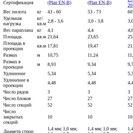
Сертификация
(Plan EN-B)
(Plan EN-B)
20
Вес пилота
кг
43 - 60
53 - 73
60
Удельная
кг/
2,8 - 3,6
3,0 - 3,8
3,0
нагрузка
кв.м
Вес параплана
кг
4,1
4,4
4,
Площадь
кв.м
21,64
23,65
25
Площадь в
кв.м
17,81
19,47
21
проекции
Размах
м
10,75
11,24
11
Размах в
м
8,93
9,34
9,
проекции
Удлинение
5,34
5,34
5,
Удлинение в
4,48
4,48
4,
проекции
Число рядов
3
3
3
Число блоков
27
27
27
Число секций
52
52
52
Число
закрытых
10
10
10
секций
1,4 мм; 1,0 мм;
1,4 мм; 1,0 мм;
1,
Диаметр строп