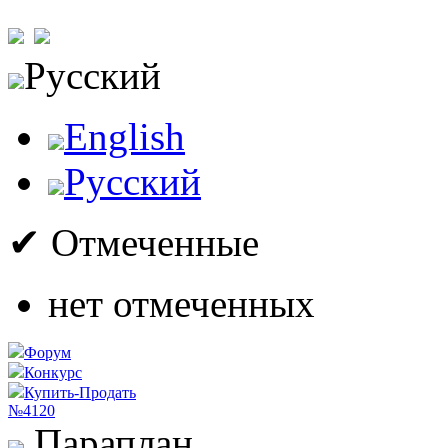
Русский
English
Русский
✔ Отмеченные
нет отмеченных
Форум
Конкурс
Купить-Продать
№4120
Параплан