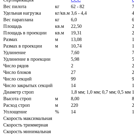
Вес пилота
кг
62 - 82
7
Удельная нагрузка
кг/кв.м
3,6 - 4,4
4
Вес параплана
кг
6,0
6
Площадь
кв.м
22,50
Площадь в проекции
кв.м
19,31
Размах
м
13,08
Размах в проекции
м
10,74
1
Удлинение
7,60
7
Удлинение в проекции
5,98
5
Число рядов
2
Число блоков
27
Число секций
99
Число закрытых секций
14
Диаметр строп
1,8 мм; 1,0 мм; 0,7 мм; 0,5 мм
1
Высота строп
м
8,00
8
Расход строп
м
220
Уплощение
%
14
Скорость максимальная
Скорость триммерная
Скорость минимальная