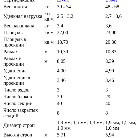
Вес пилота
кг
39 - 54
48 - 68
кг/
Удельная нагрузка
2,5 - 3,2
2,7 - 3,6
кв.м
Вес параплана
кг
3,4
3,6
Площадь
кв.м
22,00
23,90
Площадь в
кв.м
18,70
20,30
проекции
Размах
м
10,39
10,83
Размах в
м
8,05
8,39
проекции
Удлинение
4,90
4,90
Удлинение в
3,46
3,46
проекции
Число рядов
3
3
Число блоков
29
29
Число секций
40
40
Число закрытых
8
8
секций
1,9 мм; 1,5 мм; 1,3 мм;
1,9 мм; 1,5 мм; 
Диаметр строп
1,0 мм
1,0 мм
Высота строп
м
5,71
5,94