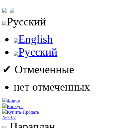
Русский
English
Русский
✔ Отмеченные
нет отмеченных
Форум
Конкурс
Купить-Продать
№4162
Параплан