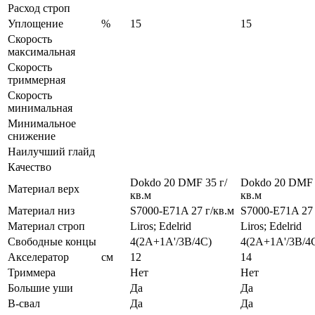
Расход строп
Уплощение
%
15
15
Скорость
максимальная
Скорость
триммерная
Скорость
минимальная
Минимальное
снижение
Наилучший глайд
Качество
Dokdo 20 DMF 35 г/
Dokdo 20 DMF 
Материал верх
кв.м
кв.м
Материал низ
S7000-E71A 27 г/кв.м
S7000-E71A 27 
Материал строп
Liros; Edelrid
Liros; Edelrid
Свободные концы
4(2A+1A'/3B/4C)
4(2A+1A'/3B/4
Акселератор
см
12
14
Триммера
Нет
Нет
Большие уши
Да
Да
B-свал
Да
Да