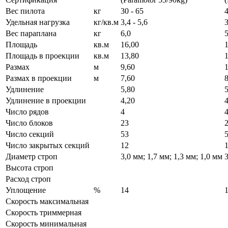
Вес пилота
кг
30 - 65
4
Удельная нагрузка
кг/кв.м
3,4 - 5,6
3
Вес параплана
кг
6,0
5
Площадь
кв.м
16,00
Площадь в проекции
кв.м
13,80
Размах
м
9,60
Размах в проекции
м
7,60
8
Удлинение
5,80
5
Удлинение в проекции
4,20
4
Число рядов
4
Число блоков
23
Число секций
53
Число закрытых секций
12
Диаметр строп
3,0 мм; 1,7 мм; 1,3 мм; 1,0 мм
3
Высота строп
Расход строп
Уплощение
%
14
Скорость максимальная
Скорость триммерная
Скорость минимальная