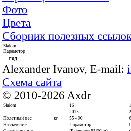
Фото
Цвета
Сборник полезных ссыло
Slalom
Парамотор
год
Alexander Ivanov
, E-mail:
Схема сайта
© 2010-2026 Axdr
Slalom
16
2013
Полетный вес
кг
55 - 90
6
Назначение
Парамотор
Сертификация
(Paramotor 55/90kg)
(