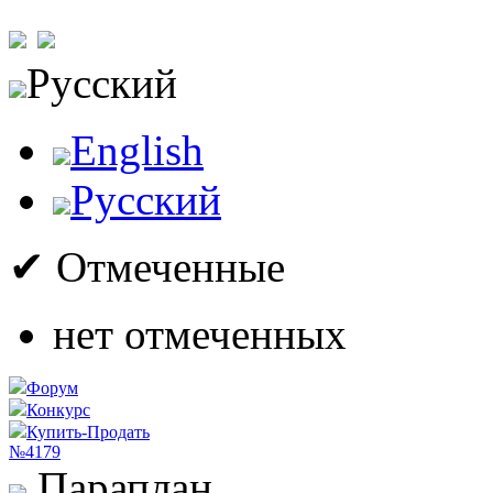
Русский
English
Русский
✔ Отмеченные
нет отмеченных
Форум
Конкурс
Купить-Продать
№4179
Параплан