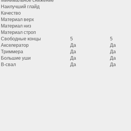
Минимальное снижение
Наилучший глайд
Качество
Материал верх
Материал низ
Материал строп
Свободные концы
5
5
Акселератор
Да
Да
Триммера
Да
Да
Большие уши
Да
Да
B-свал
Да
Да