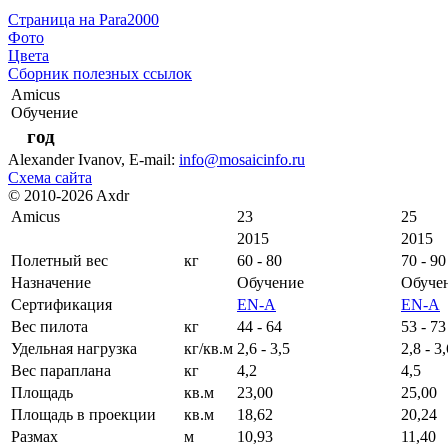
Страница на Para2000
Фото
Цвета
Сборник полезных ссылок
Amicus
Обучение
год
Alexander Ivanov
, E-mail:
info@mosaicinfo.ru
Схема сайта
© 2010-2026 Axdr
Amicus
23
25
2015
2015
Полетный вес
кг
60 - 80
70 - 90
Назначение
Обучение
Обуче
Сертификация
EN-A
EN-A
Вес пилота
кг
44 - 64
53 - 73
Удельная нагрузка
кг/кв.м
2,6 - 3,5
2,8 - 3
Вес параплана
кг
4,2
4,5
Площадь
кв.м
23,00
25,00
Площадь в проекции
кв.м
18,62
20,24
Размах
м
10,93
11,40