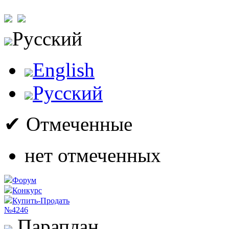
Русский
English
Русский
✔ Отмеченные
нет отмеченных
Форум
Конкурс
Купить-Продать
№4246
Параплан