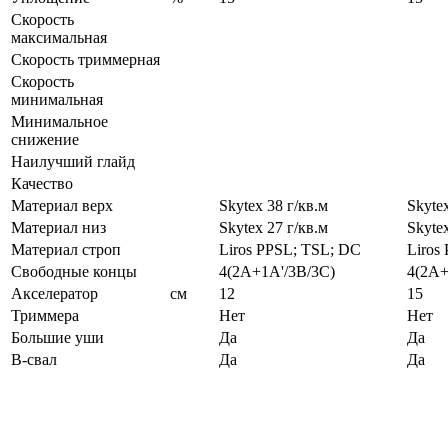
Скорость
максимальная
Скорость триммерная
Скорость
минимальная
Минимальное
снижение
Наилучший глайд
Качество
Материал верх
Skytex 38 г/кв.м
Skytex
Материал низ
Skytex 27 г/кв.м
Skytex
Материал строп
Liros PPSL; TSL; DC
Liros
Свободные концы
4(2A+1A'/3B/3C)
4(2A+
Акселератор
см
12
15
Триммера
Нет
Нет
Большие уши
Да
Да
B-свал
Да
Да