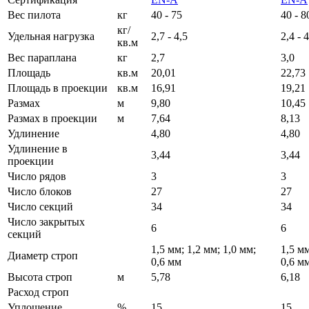
Вес пилота
кг
40 - 75
40 - 8
кг/
Удельная нагрузка
2,7 - 4,5
2,4 - 
кв.м
Вес параплана
кг
2,7
3,0
Площадь
кв.м
20,01
22,73
Площадь в проекции
кв.м
16,91
19,21
Размах
м
9,80
10,45
Размах в проекции
м
7,64
8,13
Удлинение
4,80
4,80
Удлинение в
3,44
3,44
проекции
Число рядов
3
3
Число блоков
27
27
Число секций
34
34
Число закрытых
6
6
секций
1,5 мм; 1,2 мм; 1,0 мм;
1,5 мм
Диаметр строп
0,6 мм
0,6 м
Высота строп
м
5,78
6,18
Расход строп
Уплощение
%
15
15