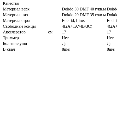
Качество
Материал верх
Dokdo 30 DMF 40 г/кв.м
Dokdo
Материал низ
Dokdo 20 DMF 35 г/кв.м
Dokdo
Материал строп
Edelrid; Liros
Edelri
Свободные концы
4(2A+1A'/4B/3C)
4(2A+
Акселератор
см
17
17
Триммера
Нет
Нет
Большие уши
Да
Да
B-свал
8m/s
8m/s