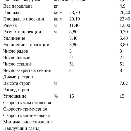
Вес параплана
кг
4,9
Площадь
кв.м
23,70
26,40
Площадь в проекции
кв.м
20,10
22,40
Размах
м
11,40
12,00
Размах в проекции
м
8,80
9,30
Удлинение
5,40
5,40
Удлинение в проекции
3,80
3,80
Число рядов
3
3
Число блоков
21
21
Число секций
51
51
Число закрытых секций
8
8
Диаметр строп
Высота строп
м
7,02
Расход строп
Уплощение
%
15
15
Скорость максимальная
Скорость триммерная
Скорость минимальная
Минимальное снижение
Наилучший глайд