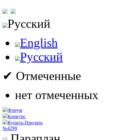
Русский
English
Русский
✔ Отмеченные
нет отмеченных
Форум
Конкурс
Купить-Продать
№4299
Параплан