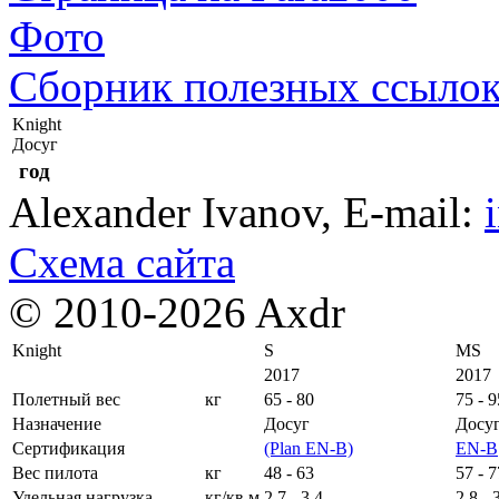
Фото
Сборник полезных ссыло
Knight
Досуг
год
Alexander Ivanov
, E-mail:
Схема сайта
© 2010-2026 Axdr
Knight
S
MS
2017
2017
Полетный вес
кг
65 - 80
75 - 9
Назначение
Досуг
Досу
Сертификация
(Plan EN-B)
EN-B
Вес пилота
кг
48 - 63
57 - 7
Удельная нагрузка
кг/кв.м
2,7 - 3,4
2,8 - 