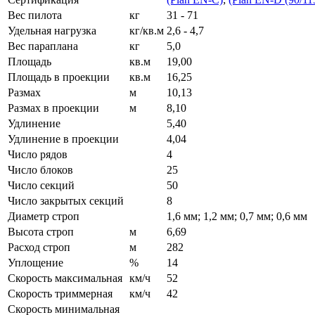
Вес пилота
кг
31 - 71
Удельная нагрузка
кг/кв.м
2,6 - 4,7
Вес параплана
кг
5,0
Площадь
кв.м
19,00
Площадь в проекции
кв.м
16,25
Размах
м
10,13
Размах в проекции
м
8,10
Удлинение
5,40
Удлинение в проекции
4,04
Число рядов
4
Число блоков
25
Число секций
50
Число закрытых секций
8
Диаметр строп
1,6 мм; 1,2 мм; 0,7 мм; 0,6 мм
Высота строп
м
6,69
Расход строп
м
282
Уплощение
%
14
Скорость максимальная
км/ч
52
Скорость триммерная
км/ч
42
Скорость минимальная