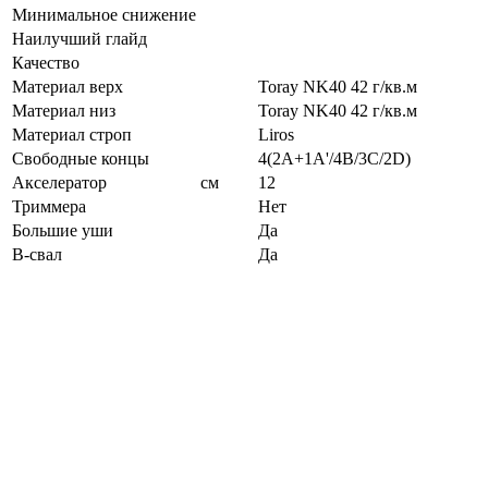
Минимальное снижение
Наилучший глайд
Качество
Материал верх
Toray NK40 42 г/кв.м
Материал низ
Toray NK40 42 г/кв.м
Материал строп
Liros
Свободные концы
4(2A+1A'/4B/3C/2D)
Акселератор
см
12
Триммера
Нет
Большие уши
Да
B-свал
Да