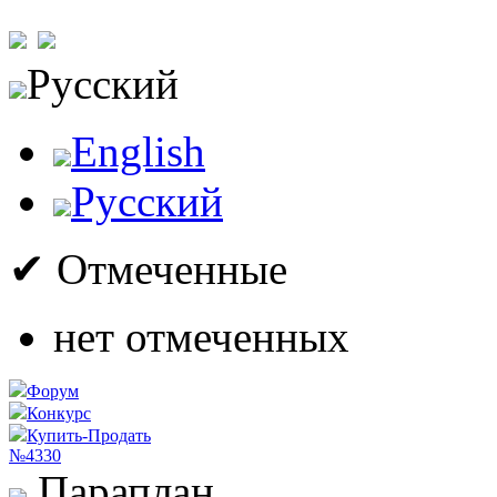
Русский
English
Русский
✔ Отмеченные
нет отмеченных
Форум
Конкурс
Купить-Продать
№4330
Параплан