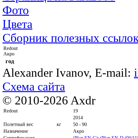
Фото
Цвета
Сборник полезных ссыло
Redout
Акро
год
Alexander Ivanov
, E-mail:
Схема сайта
© 2010-2026 Axdr
Redout
19
2014
Полетный вес
кг
50 - 90
Назначение
Акро
Сертификация
(Plan EN-C)
;
(Plan EN-D (90/11