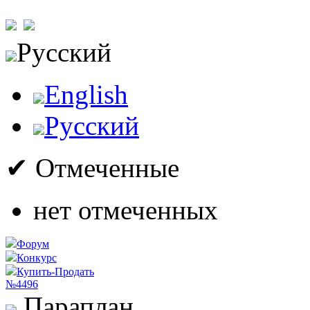
Русский
English
Русский
✔ Отмеченные
нет отмеченных
Форум
Конкурс
Купить-Продать
№4496
Параплан