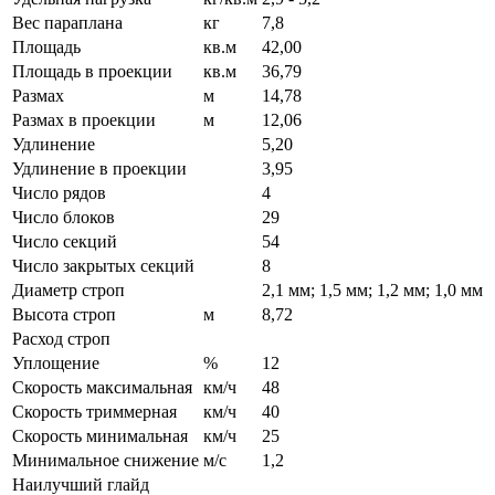
Вес параплана
кг
7,8
Площадь
кв.м
42,00
Площадь в проекции
кв.м
36,79
Размах
м
14,78
Размах в проекции
м
12,06
Удлинение
5,20
Удлинение в проекции
3,95
Число рядов
4
Число блоков
29
Число секций
54
Число закрытых секций
8
Диаметр строп
2,1 мм; 1,5 мм; 1,2 мм; 1,0 мм
Высота строп
м
8,72
Расход строп
Уплощение
%
12
Скорость максимальная
км/ч
48
Скорость триммерная
км/ч
40
Скорость минимальная
км/ч
25
Минимальное снижение
м/с
1,2
Наилучший глайд