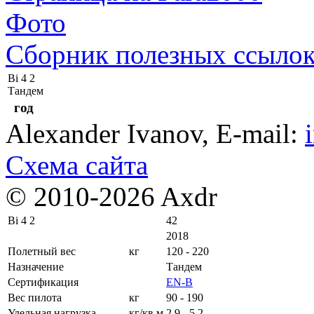
Фото
Сборник полезных ссыло
Bi 4 2
Тандем
год
Alexander Ivanov
, E-mail:
Схема сайта
© 2010-2026 Axdr
Bi 4 2
42
2018
Полетный вес
кг
120 - 220
Назначение
Тандем
Сертификация
EN-B
Вес пилота
кг
90 - 190
Удельная нагрузка
кг/кв.м
2,9 - 5,2