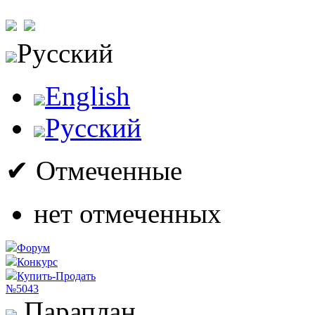
Русский
English
Русский
✔ Отмеченные
нет отмеченных
Форум
Конкурс
Купить-Продать
№5043
Параплан