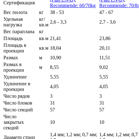
Сертификация
Recommende: 60/70kg
Recommende: 70/8
Вес пилота
кг
38 - 53
47 - 67
Удельная
кг/
2,6 - 3,3
2,7 - 3,6
нагрузка
кв.м
Вес параплана
кг
Площадь
кв.м
21,41
23,86
Площадь в
кв.м
18,04
20,11
проекции
Размах
м
10,90
11,51
Размах в
м
8,55
9,02
проекции
Удлинение
5,55
5,55
Удлинение в
4,05
4,05
проекции
Число рядов
3
3
Число блоков
31
31
Число секций
57
57
Число
закрытых
10
10
секций
1,4 мм; 1,2 мм; 0,7 мм;
1,4 мм; 1,2 мм; 0,7
Диаметр строп