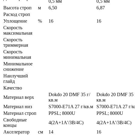
0,5 мм
0,5 мм
Высота строп
м
6,50
6,87
Расход строп
Уплощение
%
16
16
Скорость
максимальная
Скорость
триммерная
Скорость
минимальная
Минимальное
снижение
Наилучший
глайд
Качество
Dokdo 20 DMF 35 г/
Dokdo 20 DMF 35 
Материал верх
кв.м
кв.м
Материал низ
S7000-E71A 27 г/кв.м
S7000-E71A 27 г/к
Материал строп
PPSL; 8000U
PPSL; 8000U
Свободные
4(2A+1A'/3B/4C)
4(2A+1A'/3B/4C)
концы
Акселератор
см
14
16