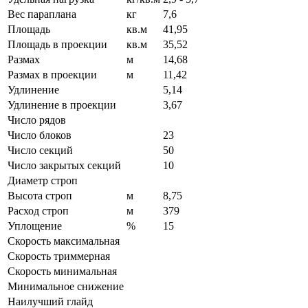
Вес параплана
кг
7,6
Площадь
кв.м
41,95
Площадь в проекции
кв.м
35,52
Размах
м
14,68
Размах в проекции
м
11,42
Удлинение
5,14
Удлинение в проекции
3,67
Число рядов
Число блоков
23
Число секций
50
Число закрытых секций
10
Диаметр строп
Высота строп
м
8,75
Расход строп
м
379
Уплощение
%
15
Скорость максимальная
Скорость триммерная
Скорость минимальная
Минимальное снижение
Наилучший глайд