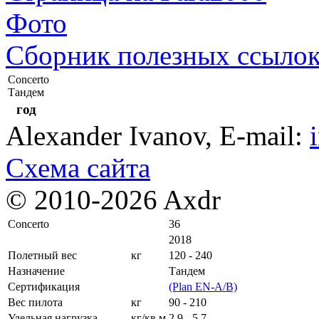
Фото
Сборник полезных ссыло
Concerto
Тандем
год
Alexander Ivanov
, E-mail:
Схема сайта
© 2010-2026 Axdr
Concerto
36
2018
Полетный вес
кг
120 - 240
Назначение
Тандем
Сертификация
(Plan EN-A/B)
Вес пилота
кг
90 - 210
Удельная нагрузка
кг/кв.м
2,9 - 5,7