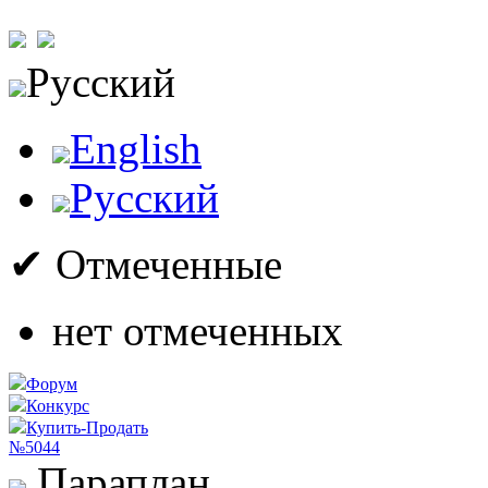
Русский
English
Русский
✔ Отмеченные
нет отмеченных
Форум
Конкурс
Купить-Продать
№5044
Параплан