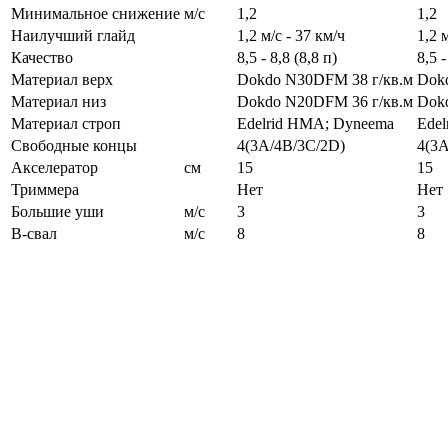
Минимальное снижение
м/с
1,2
1,2
Наилучший глайд
1,2 м/с - 37 км/ч
1,2 
Качество
8,5 - 8,8 (8,8 п)
8,5 -
Материал верх
Dokdo N30DFM 38 г/кв.м
Dok
Материал низ
Dokdo N20DFM 36 г/кв.м
Dok
Материал строп
Edelrid HMA; Dyneema
Ede
Свободные концы
4(3A/4B/3C/2D)
4(3A
Акселератор
см
15
15
Триммера
Нет
Нет
Большие уши
м/с
3
3
B-свал
м/с
8
8