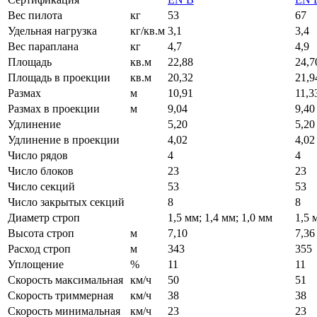
Вес пилота
кг
53
67
Удельная нагрузка
кг/кв.м
3,1
3,4
Вес параплана
кг
4,7
4,9
Площадь
кв.м
22,88
24,7
Площадь в проекции
кв.м
20,32
21,9
Размах
м
10,91
11,3
Размах в проекции
м
9,04
9,40
Удлинение
5,20
5,20
Удлинение в проекции
4,02
4,02
Число рядов
4
4
Число блоков
23
23
Число секций
53
53
Число закрытых секций
8
8
Диаметр строп
1,5 мм; 1,4 мм; 1,0 мм
1,5 
Высота строп
м
7,10
7,36
Расход строп
м
343
355
Уплощение
%
11
11
Скорость максимальная
км/ч
50
51
Скорость триммерная
км/ч
38
38
Скорость минимальная
км/ч
23
23