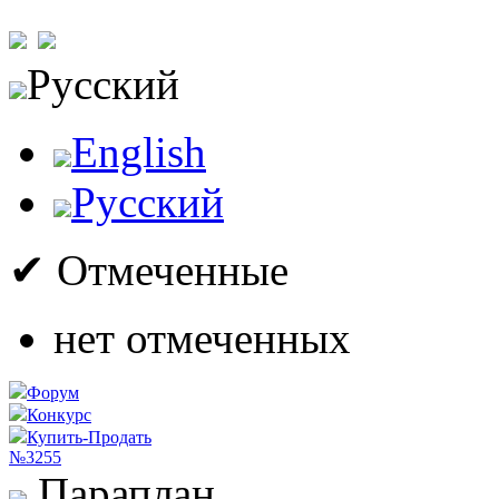
Русский
English
Русский
✔ Отмеченные
нет отмеченных
Форум
Конкурс
Купить-Продать
№3255
Параплан