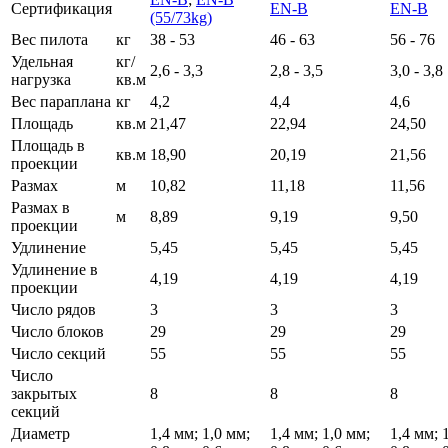
Сертификация
EN-B
EN-B
(55/73kg)
Вес пилота
кг
38 - 53
46 - 63
56 - 76
Удельная
кг/
2,6 - 3,3
2,8 - 3,5
3,0 - 3,8
нагрузка
кв.м
Вес параплана
кг
4,2
4,4
4,6
Площадь
кв.м
21,47
22,94
24,50
Площадь в
кв.м
18,90
20,19
21,56
проекции
Размах
м
10,82
11,18
11,56
Размах в
м
8,89
9,19
9,50
проекции
Удлинение
5,45
5,45
5,45
Удлинение в
4,19
4,19
4,19
проекции
Число рядов
3
3
3
Число блоков
29
29
29
Число секций
55
55
55
Число
закрытых
8
8
8
секций
Диаметр
1,4 мм; 1,0 мм;
1,4 мм; 1,0 мм;
1,4 мм; 