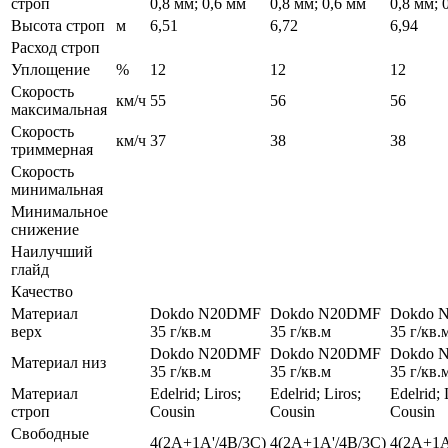
строп
0,8 мм; 0,6 мм
0,8 мм; 0,6 мм
0,8 мм; 
Высота строп
м
6,51
6,72
6,94
Расход строп
Уплощение
%
12
12
12
Скорость
км/ч
55
56
56
максимальная
Скорость
км/ч
37
38
38
триммерная
Скорость
минимальная
Минимальное
снижение
Наилучший
глайд
Качество
Материал
Dokdo N20DMF
Dokdo N20DMF
Dokdo 
верх
35 г/кв.м
35 г/кв.м
35 г/кв.
Dokdo N20DMF
Dokdo N20DMF
Dokdo 
Материал низ
35 г/кв.м
35 г/кв.м
35 г/кв.
Материал
Edelrid; Liros;
Edelrid; Liros;
Edelrid; 
строп
Cousin
Cousin
Cousin
Свободные
4(2A+1A'/4B/3C)
4(2A+1A'/4B/3C)
4(2A+1A