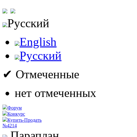
Русский
English
Русский
✔ Отмеченные
нет отмеченных
Форум
Конкурс
Купить-Продать
№4214
Параплан