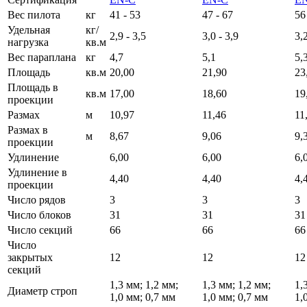
Вес пилота
кг
41 - 53
47 - 67
56
Удельная
кг/
2,9 - 3,5
3,0 - 3,9
3,2
нагрузка
кв.м
Вес параплана
кг
4,7
5,1
5,
Площадь
кв.м
20,00
21,90
23
Площадь в
кв.м
17,00
18,60
19
проекции
Размах
м
10,97
11,46
11
Размах в
м
8,67
9,06
9,
проекции
Удлинение
6,00
6,00
6,
Удлинение в
4,40
4,40
4,
проекции
Число рядов
3
3
3
Число блоков
31
31
31
Число секций
66
66
66
Число
закрытых
12
12
12
секций
1,3 мм; 1,2 мм;
1,3 мм; 1,2 мм;
1,
Диаметр строп
1,0 мм; 0,7 мм
1,0 мм; 0,7 мм
1,