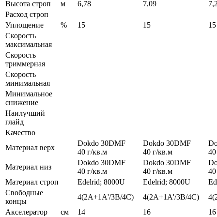
Высота строп
м
6,78
7,09
7,
Расход строп
Уплощение
%
15
15
15
Скорость
максимальная
Скорость
триммерная
Скорость
минимальная
Минимальное
снижение
Наилучший
глайд
Качество
Dokdo 30DMF
Dokdo 30DMF
Do
Материал верх
40 г/кв.м
40 г/кв.м
40
Dokdo 30DMF
Dokdo 30DMF
Do
Материал низ
40 г/кв.м
40 г/кв.м
40
Материал строп
Edelrid; 8000U
Edelrid; 8000U
Ed
Свободные
4(2A+1A'/3B/4C)
4(2A+1A'/3B/4C)
4(
концы
Акселератор
см
14
16
16