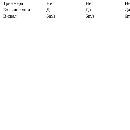
Триммера
Нет
Нет
Не
Большие уши
Да
Да
Да
B-свал
6m/s
6m/s
6m