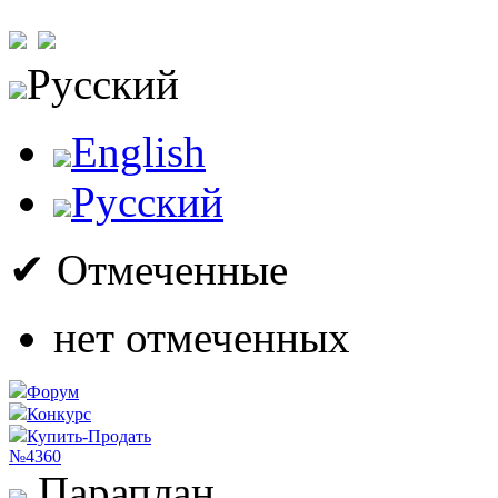
Русский
English
Русский
✔ Отмеченные
нет отмеченных
Форум
Конкурс
Купить-Продать
№4360
Параплан