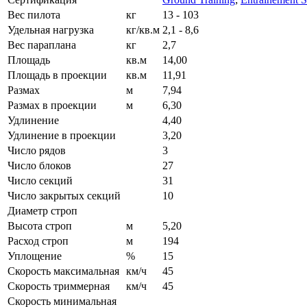
Вес пилота
кг
13 - 103
Удельная нагрузка
кг/кв.м
2,1 - 8,6
Вес параплана
кг
2,7
Площадь
кв.м
14,00
Площадь в проекции
кв.м
11,91
Размах
м
7,94
Размах в проекции
м
6,30
Удлинение
4,40
Удлинение в проекции
3,20
Число рядов
3
Число блоков
27
Число секций
31
Число закрытых секций
10
Диаметр строп
Высота строп
м
5,20
Расход строп
м
194
Уплощение
%
15
Скорость максимальная
км/ч
45
Скорость триммерная
км/ч
45
Скорость минимальная