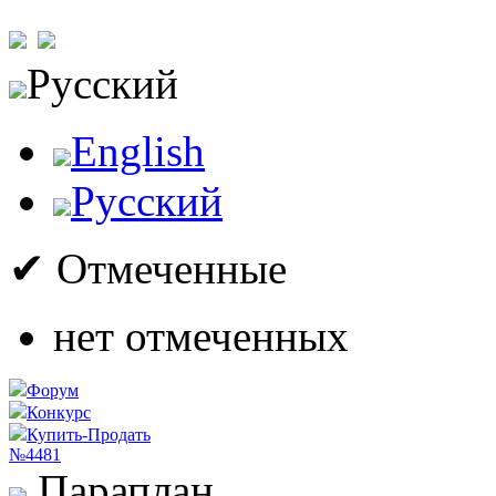
Русский
English
Русский
✔ Отмеченные
нет отмеченных
Форум
Конкурс
Купить-Продать
№4481
Параплан