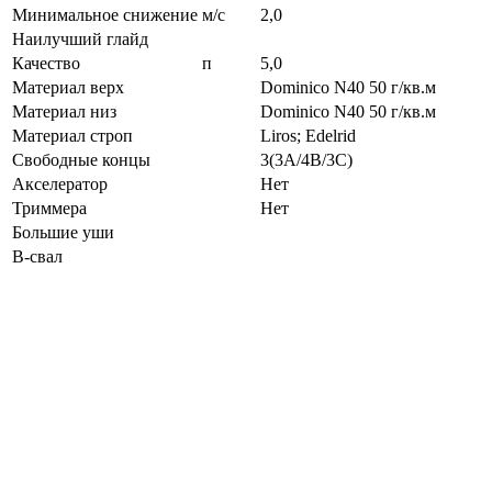
Минимальное снижение
м/с
2,0
Наилучший глайд
Качество
п
5,0
Материал верх
Dominico N40 50 г/кв.м
Материал низ
Dominico N40 50 г/кв.м
Материал строп
Liros; Edelrid
Свободные концы
3(3A/4B/3C)
Акселератор
Нет
Триммера
Нет
Большие уши
B-свал